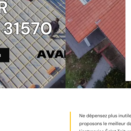
R
 31570
3
Ne dépensez plus inutil
proposons le meilleur d