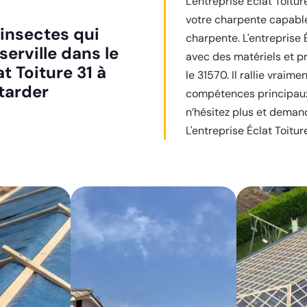
L'entreprise Éclat Toitu
votre charpente capable 
 insectes qui
charpente. L'entreprise É
erville dans le
avec des matériels et pr
t Toiture 31 à
le 31570. Il rallie vraim
ttarder
compétences principaux a
n’hésitez plus et deman
L'entreprise Éclat Toiture