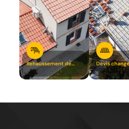
Rehaussement de
Devis chang
toiture 31
tuile 31