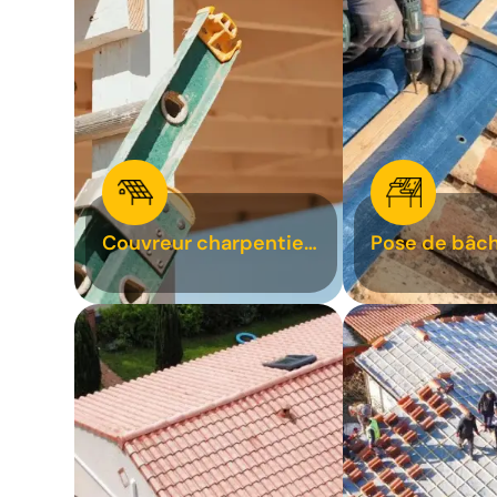
Couvreur charpentier
Pose de bâch
31
bâchage de t