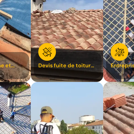
e et
Devis fuite de toiture
Entrepri
oiture 31
31
31