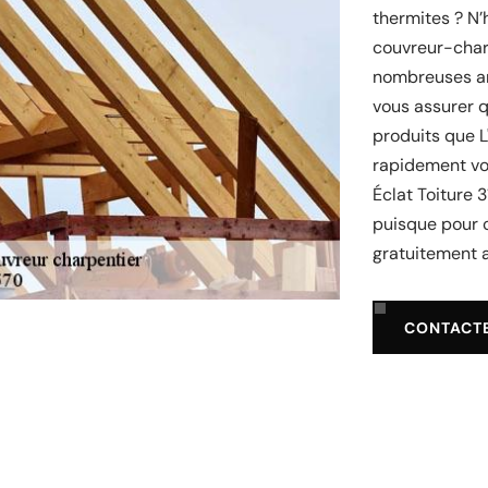
thermites ? N’h
couvreur-charp
nombreuses an
vous assurer q
produits que L
rapidement vot
Éclat Toiture 
puisque pour 
gratuitement a
CONTACT