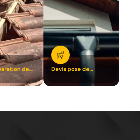
paration de
Devis pose de
1
gouttière 31