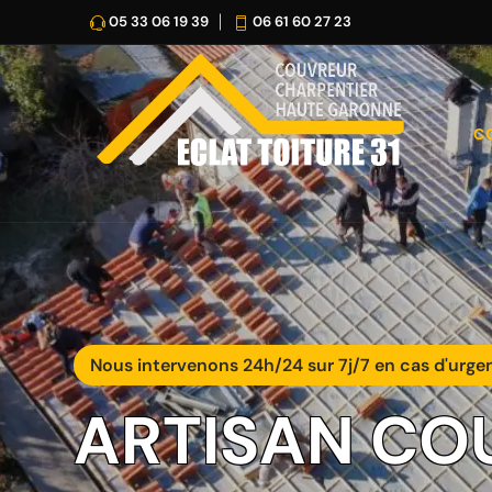
05 33 06 19 39
06 61 60 27 23
C
Nous intervenons 24h/24 sur 7j/7 en cas d'urge
ARTISAN CO