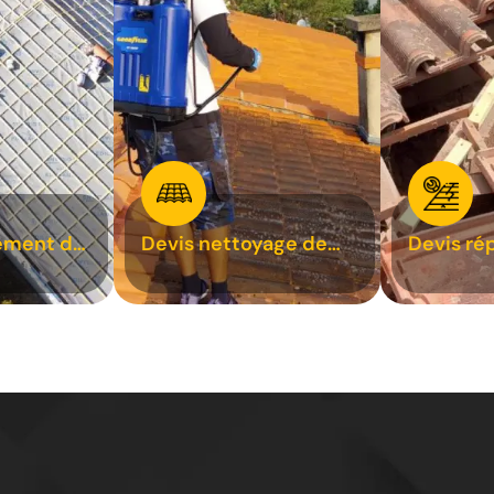
ement de
Devis nettoyage de
Devis ré
toiture 31
toiture 3