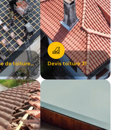
se de toiture
Devis toiture 31