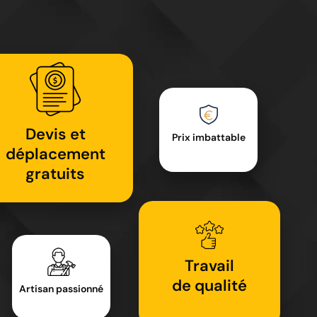
Devis et
Prix imbattable
déplacement
gratuits
Travail
de qualité
Artisan passionné