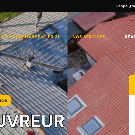
Rappel gra
OUVREUR CHARPENTIER 31
NOS SERVICES
RÉA
nce
UVREUR