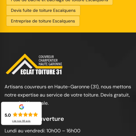
Devis fuite de toiture Escalquens
Entreprise de toiture Escalquens
Artisans couvreurs en Haute-Garonne (31), nous mettons
notre expertise au service de votre toiture. Devis gratuit,
garantie décennale.
5.0
Horaires d'ouverture
Lire nos
95
avis
Lundi au vendredi: 10h00 – 16h00