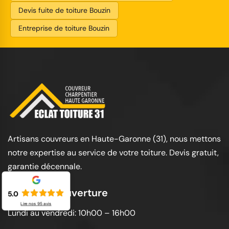
Devis fuite de toiture Bouzin
Entreprise de toiture Bouzin
Artisans couvreurs en Haute-Garonne (31), nous mettons
notre expertise au service de votre toiture. Devis gratuit,
garantie décennale.
Horaires d'ouverture
5.0
Lire nos
95
avis
Lundi au vendredi: 10h00 – 16h00