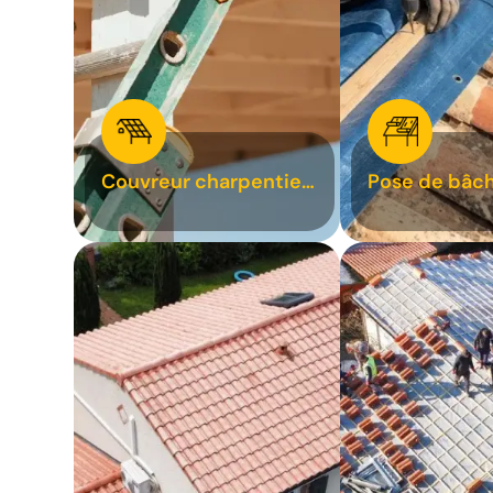
Couvreur charpentier
Pose de bâch
31
bâchage de t