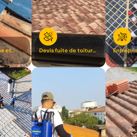
e et
Devis fuite de toiture
Entrepri
oiture 31
31
31