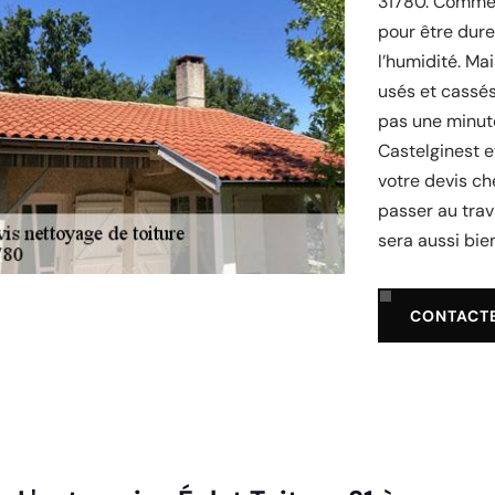
31780. Comme v
pour être dure
l’humidité. Ma
usés et cassés
pas une minute
Castelginest 
votre devis che
passer au travai
sera aussi bien
CONTACT