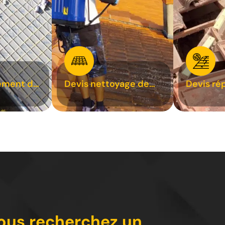
ement de
Devis nettoyage de
Devis ré
toiture 31
toiture 3
vous recherchez un