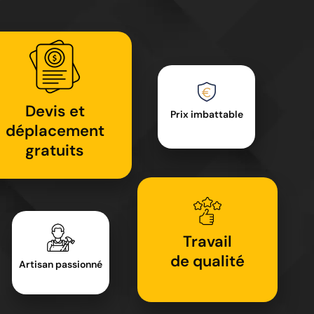
Devis et
Prix imbattable
déplacement
gratuits
Travail
de qualité
Artisan passionné