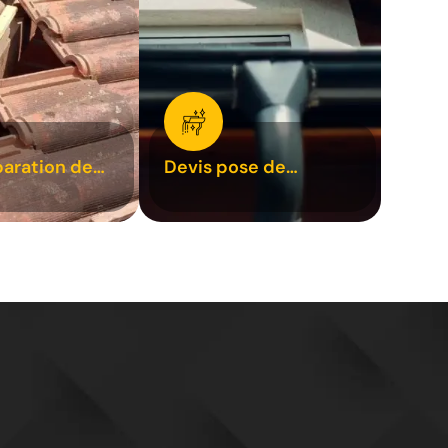
paration de
Devis pose de
1
gouttière 31