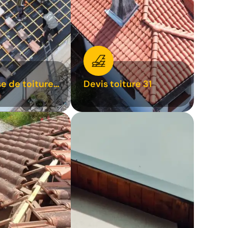
se de toiture
Devis toiture 31