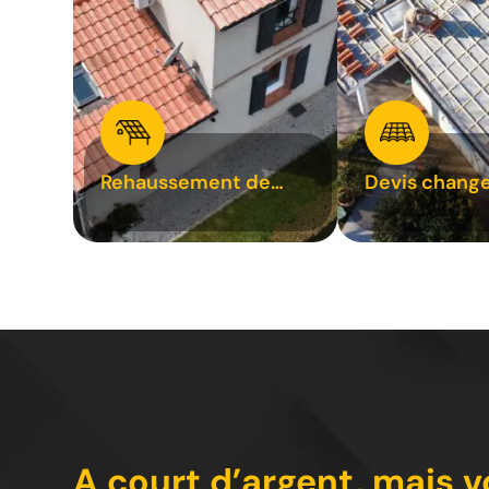
Rehaussement de
Devis chang
toiture 31
tuile 31
A court d’argent, mais 