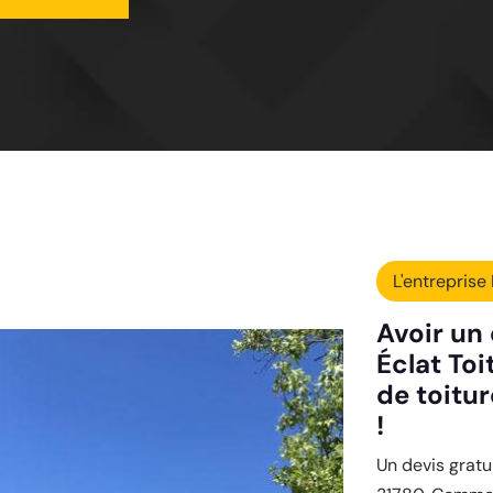
L'entreprise 
Avoir un 
Éclat To
de toitur
!
Un devis gratui