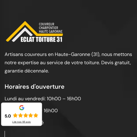
Artisans couvreurs en Haute-Garonne (31), nous mettons
notre expertise au service de votre toiture. Devis gratuit,
garantie décennale.
Horaires d'ouverture
Lundi au vendredi: 10h00 – 16h00
Samedi: 10h00 – 16h00
5.0
Dimanche: Fermé
Lire nos
95
avis