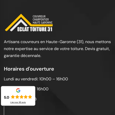
Artisans couvreurs en Haute-Garonne (31), nous mettons
notre expertise au service de votre toiture. Devis gratuit,
garantie décennale.
Horaires d'ouverture
Lundi au vendredi: 10h00 – 16h00
Samedi: 10h00 – 16h00
5.0
Dimanche: Fermé
Lire nos
95
avis