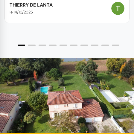
coût/prestation est très correct. Je recommande
THIERRY DE LANTA
sans hésitation.
le 14/10/2025