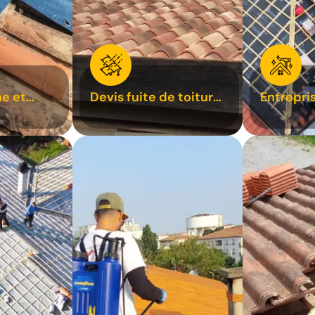
e et
Devis fuite de toiture
Entrepri
oiture 31
31
31