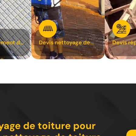
ement de
Devis nettoyage de
Devis ré
toiture 31
toiture 3
yage de toiture pour