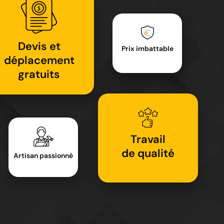
Devis et
Prix imbattable
déplacement
gratuits
Travail
de qualité
Artisan passionné