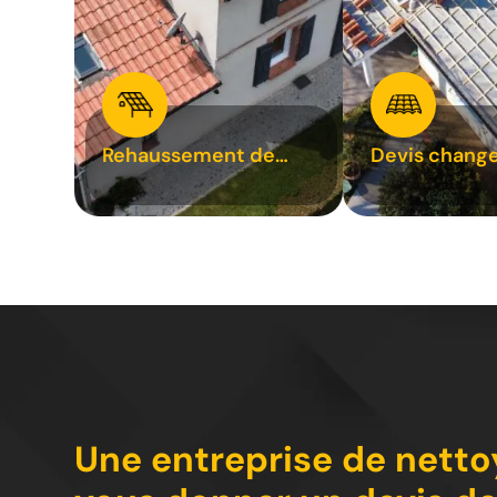
Rehaussement de
Devis chang
toiture 31
tuile 31
Une entreprise de netto