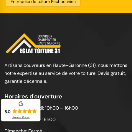
Entreprise de toiture Pechbonnieu
Artisans couvreurs en Haute-Garonne (31), nous mettons
notre expertise au service de votre toiture. Devis gratuit,
garantie décennale.
Horaires d'ouverture
Lundi au vendredi: 10h00 – 16h00
5.0
Lire nos
95
avis
Samedi: 10h00 – 16h00
Dimanche: Fermé