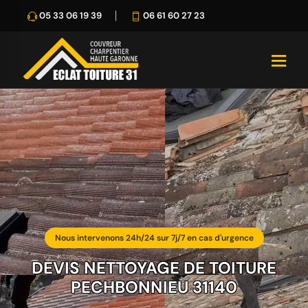
05 33 06 19 39
06 61 60 27 23
Nous intervenons 24h/24 sur 7j/7 en cas d'urgence
DEVIS NETTOYAGE DE TOITURE
PECHBONNIEU 31140