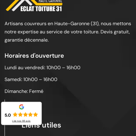
Artisans couvreurs en Haute-Garonne (31), nous mettons
notre expertise au service de votre toiture. Devis gratuit,
garantie décennale.
Horaires d'ouverture
Lundi au vendredi: 10h00 – 16h00
Samedi: 10h00 – 16h00
Dimanche: Fermé
5.0
Lire nos
95
avis
Liens utiles