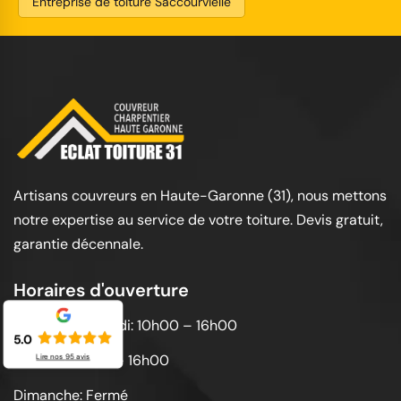
Entreprise de toiture Saccourvielle
Artisans couvreurs en Haute-Garonne (31), nous mettons
notre expertise au service de votre toiture. Devis gratuit,
garantie décennale.
Horaires d'ouverture
Lundi au vendredi: 10h00 – 16h00
5.0
Samedi: 10h00 – 16h00
Lire nos
95
avis
Dimanche: Fermé