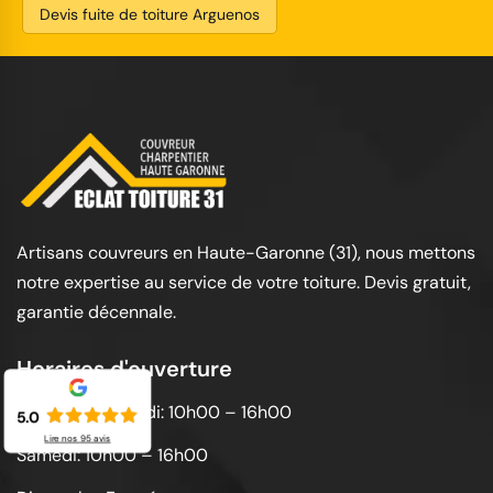
Devis fuite de toiture Arguenos
Artisans couvreurs en Haute-Garonne (31), nous mettons
notre expertise au service de votre toiture. Devis gratuit,
garantie décennale.
Horaires d'ouverture
Lundi au vendredi: 10h00 – 16h00
5.0
Lire nos
95
avis
Samedi: 10h00 – 16h00