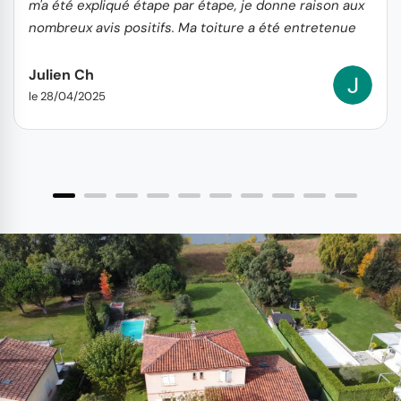
m'a été expliqué étape par étape, je donne raison aux
nombreux avis positifs. Ma toiture a été entretenue
avec des réparations au préalable, avec un prix à la
hauteur de ma satisfaction. Merci !
Julien Ch
le 28/04/2025