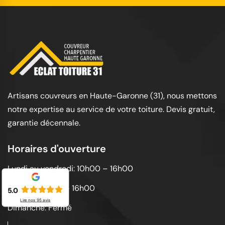
Artisans couvreurs en Haute-Garonne (31), nous mettons
notre expertise au service de votre toiture. Devis gratuit,
garantie décennale.
Horaires d'ouverture
Lundi au vendredi: 10h00 – 16h00
Samedi: 10h00 – 16h00
5.0
Lire nos
95
avis
Dimanche: Fermé