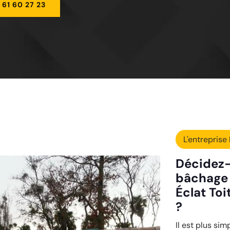
 61 60 27 23
L'entreprise 
Décidez-
bâchage f
Éclat To
?
Il est plus sim