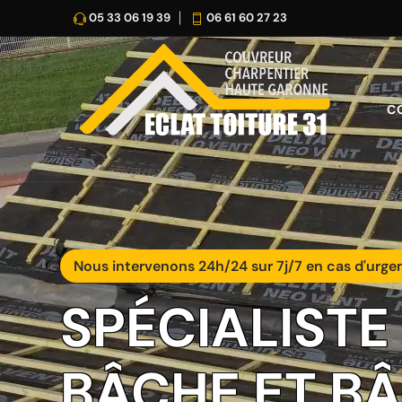
05 33 06 19 39
06 61 60 27 23
C
Nous intervenons 24h/24 sur 7j/7 en cas d'urge
SPÉCIALISTE
BÂCHE ET B