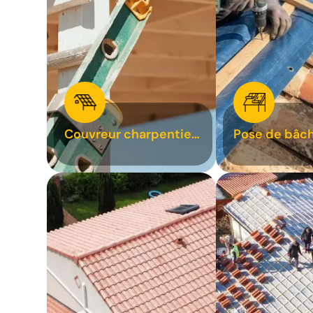
Couvreur charpentier
Pose de bâch
31
bâchage de t