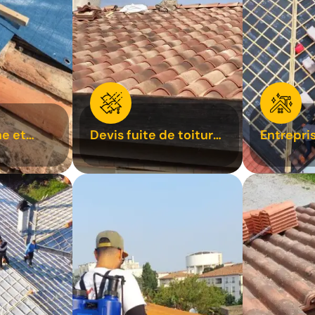
e et
Devis fuite de toiture
Entrepri
oiture 31
31
31