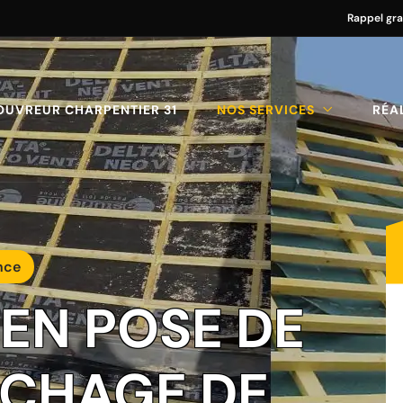
Rappel gra
OUVREUR CHARPENTIER 31
NOS SERVICES
RÉA
nce
 EN POSE DE
ÂCHAGE DE