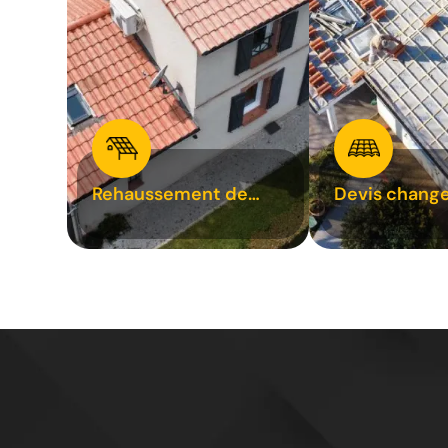
Rehaussement de
Devis chang
toiture 31
tuile 31