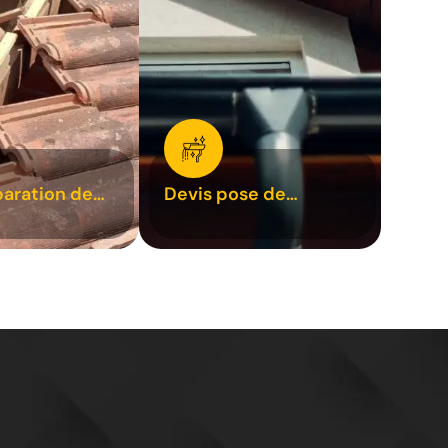
paration de
Devis pose de
1
gouttière 31