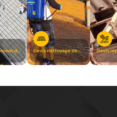
ement de
Devis nettoyage de
Devis ré
toiture 31
toiture 3