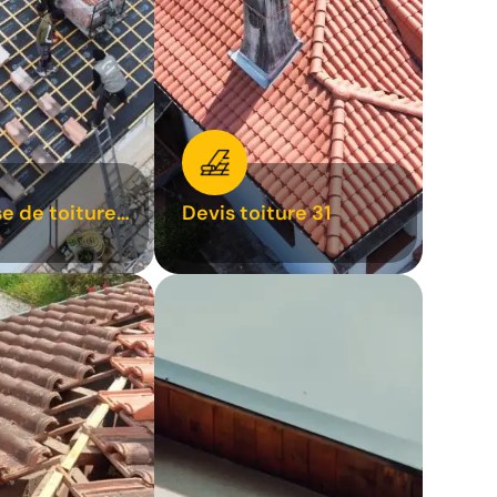
se de toiture
Devis toiture 31