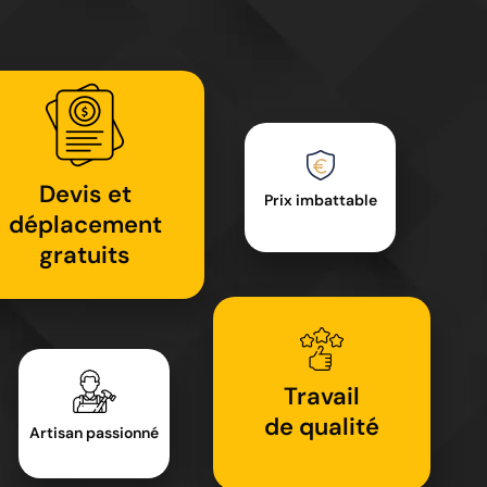
Devis et
Prix imbattable
déplacement
gratuits
Travail
de qualité
Artisan passionné