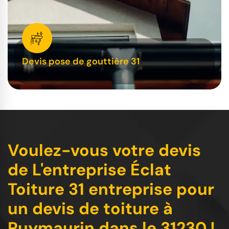
Devis pose de gouttière 31
Voulez-vous votre devis
de L'entreprise Éclat
Toiture 31 entreprise pour
un devis de toiture à
Puymaurin dans le 31230 !