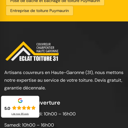
Pose de bâche et bâchage de toiture Puymaurin
Entreprise de toiture Puymaurin
Artisans couvreurs en Haute-Garonne (31), nous mettons
notre expertise au service de votre toiture. Devis gratuit,
garantie décennale.
Horaires d'ouverture
5.0
Lundi au vendredi: 10h00 – 16h00
Lire nos
95
avis
Samedi: 10h00 – 16h00