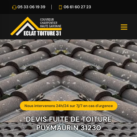
05 33 06 19 39
06 61 60 27 23
Nous intervenons 24h/24 sur 7j/7 en cas d'urgence
DEVIS FUITE DE TOITURE
PUYMAURIN 31230