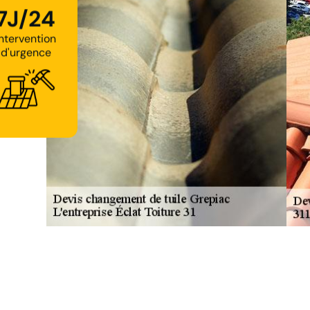
7J/24
Intervention
d'urgence