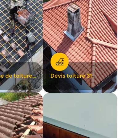
se de toiture
Devis toiture 31