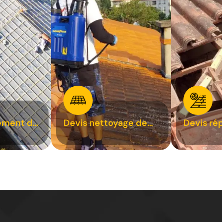
ement de
Devis nettoyage de
Devis ré
toiture 31
toiture 3