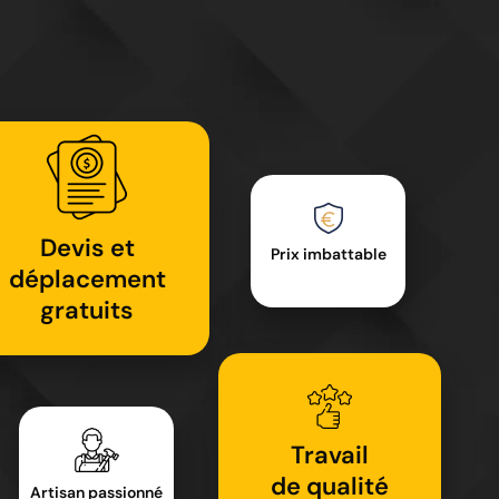
Devis et
Prix imbattable
déplacement
gratuits
Travail
de qualité
Artisan passionné