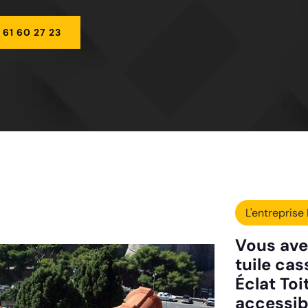
 61 60 27 23
L'entreprise 
Vous ave
tuile ca
Éclat Toi
accessib