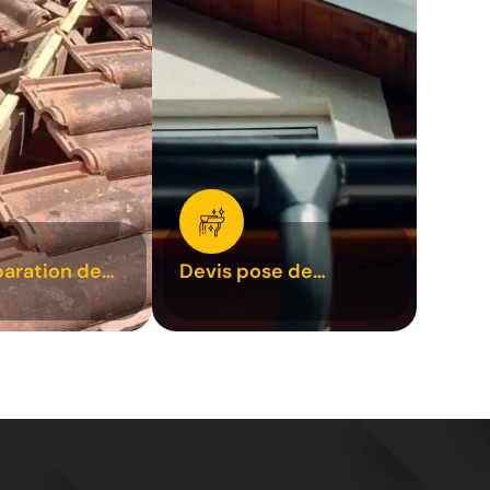
paration de
Devis pose de
1
gouttière 31