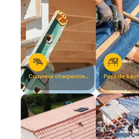
Couvreur charpentier
Pose de bâch
31
bâchage de t