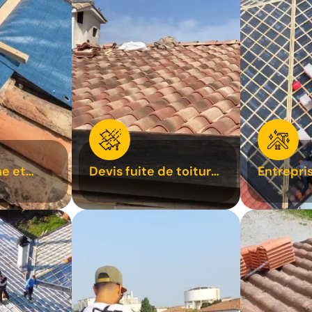
e et
Devis fuite de toiture
Entrepri
oiture 31
31
31