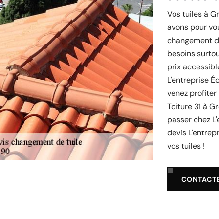
Vos tuiles à G
avons pour vou
changement de 
besoins surto
prix accessibl
L'entreprise É
venez profiter 
Toiture 31 à G
passer chez L'
devis L'entrep
vos tuiles !
CONTACT