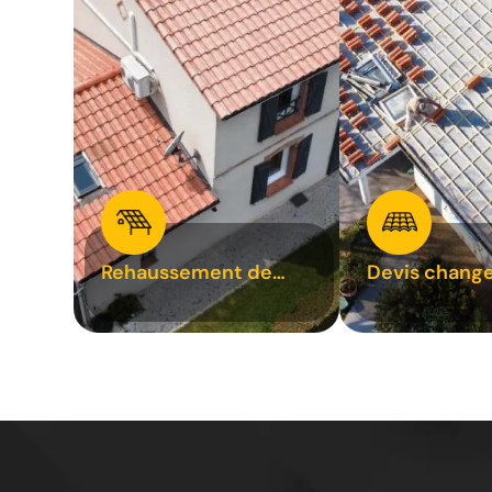
Rehaussement de
Devis chang
toiture 31
tuile 31