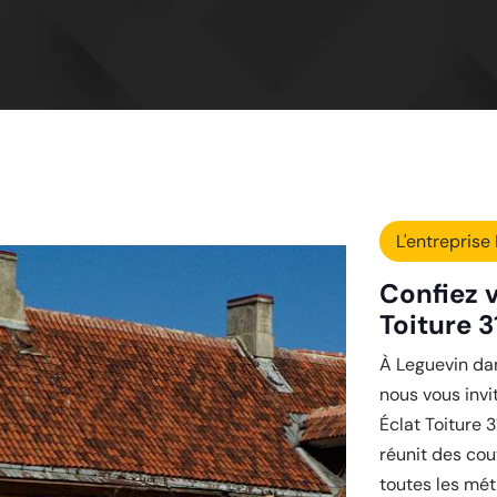
L'entreprise 
Confiez v
Toiture 3
À Leguevin dan
nous vous invi
Éclat Toiture 
réunit des cou
toutes les mét