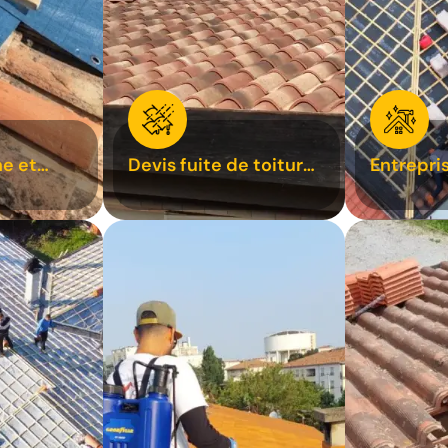
e et
Devis fuite de toiture
Entrepri
oiture 31
31
31