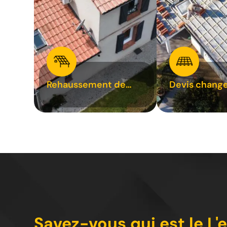
Rehaussement de
Devis chang
toiture 31
tuile 31
Savez-vous qui est le L'