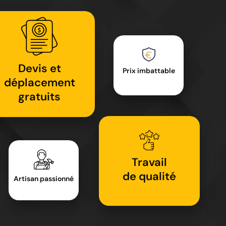
Devis et
Prix imbattable
déplacement
gratuits
Travail
de qualité
Artisan passionné