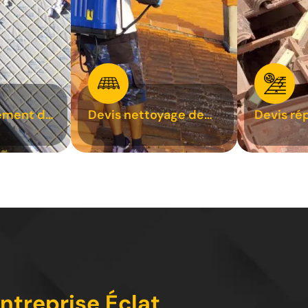
ement de
Devis nettoyage de
Devis ré
toiture 31
toiture 3
entreprise Éclat