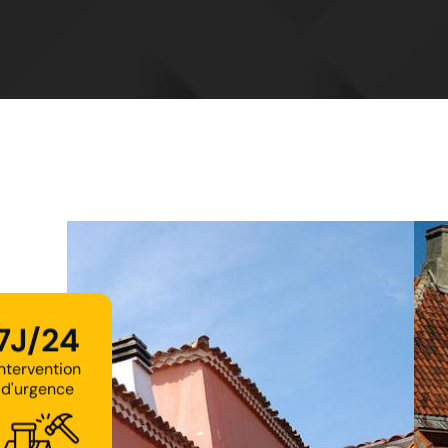
7J/24
Intervention
d'urgence