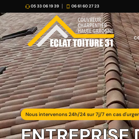
05 33 06 19 39
06 61 60 27 23
C
Nous intervenons 24h/24 sur 7j/7 en cas d'urge
ENTREPRISE 