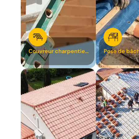
Couvreur charpentier
Pose de bâch
31
bâchage de t