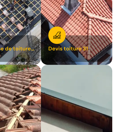
se de toiture
Devis toiture 31