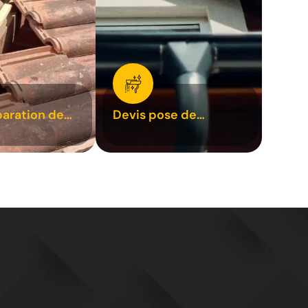
paration de
Devis pose de
1
gouttière 31