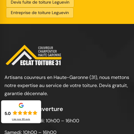
Devis fuite de toiture Leguevin
Entreprise de toiture Leguevin
Artisans couvreurs en Haute-Garonne (31), nous mettons
notre expertise au service de votre toiture. Devis gratuit,
garantie décennale.
Horaires d'ouverture
5.0
Lire nos
95
avis
Lundi au vendredi: 10h00 – 16h00
Samedi: 10h00 – 16h00