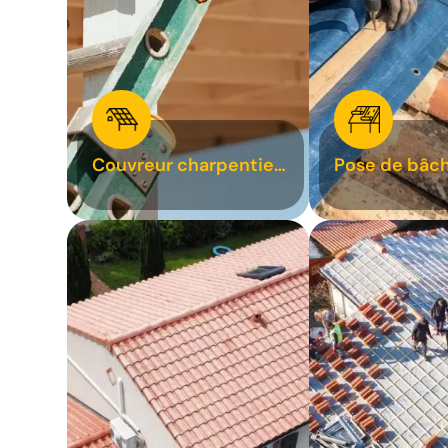
Couvreur charpentier
Pose de bâch
31
bâchage de t