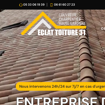
05 33 06 19 39
06 61 60 27 23
C
Nous intervenons 24h/24 sur 7j/7 en cas d'urge
ENTREPRISE 