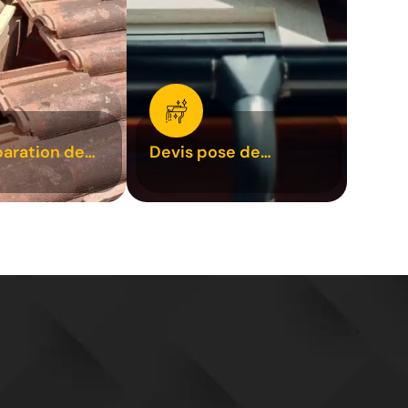
paration de
Devis pose de
1
gouttière 31