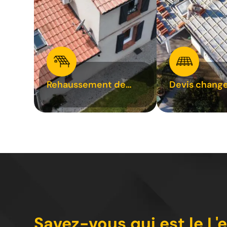
Rehaussement de
Devis chang
toiture 31
tuile 31
Savez-vous qui est le L'