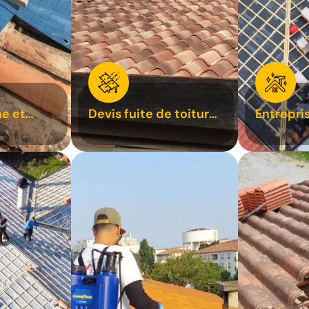
e et
Devis fuite de toiture
Entrepri
oiture 31
31
31