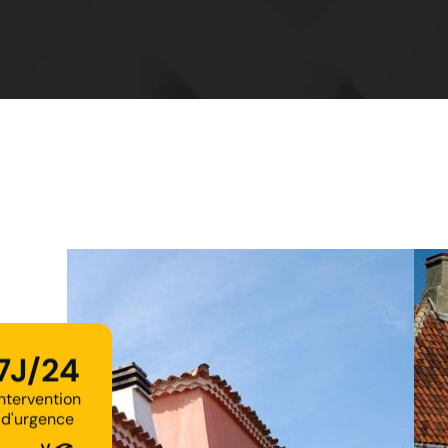
7J/24
Intervention
d'urgence