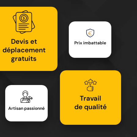
Devis et
Prix imbattable
déplacement
gratuits
Travail
de qualité
Artisan passionné