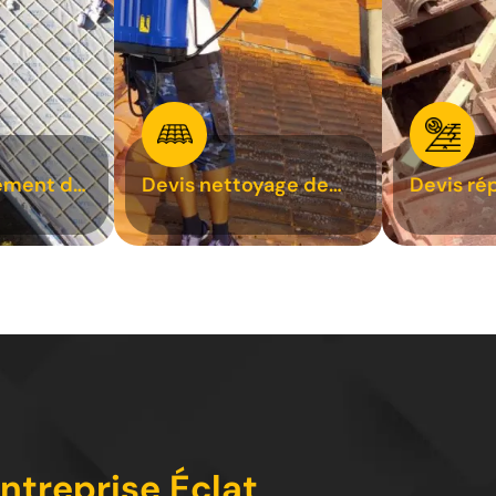
ement de
Devis nettoyage de
Devis ré
toiture 31
toiture 3
entreprise Éclat