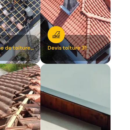
se de toiture
Devis toiture 31