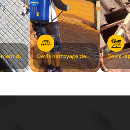
ement de
Devis nettoyage de
Devis ré
toiture 31
toiture 3