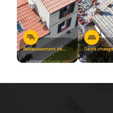
Rehaussement de
Devis chang
toiture 31
tuile 31