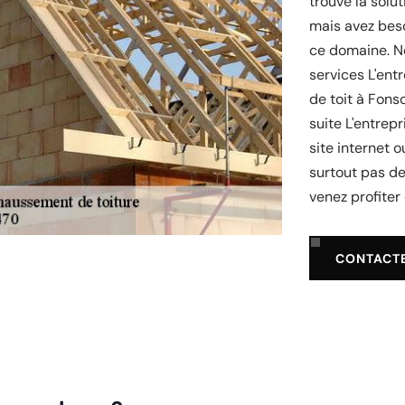
trouvé la solu
mais avez beso
ce domaine. N
services L'ent
de toit à Fons
suite L'entrep
site internet 
surtout pas d
venez profiter 
CONTACT