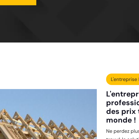
L'entreprise 
L'entrepr
professi
des prix 
monde !
Ne perdez plus