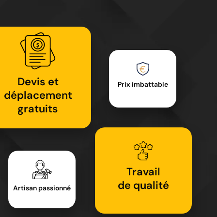
Devis et
Prix imbattable
déplacement
gratuits
Travail
de qualité
Artisan passionné