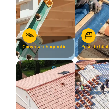
Couvreur charpentier
Pose de bâch
31
bâchage de t