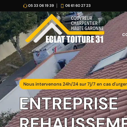
05 33 06 19 39
06 61 60 27 23
C
Nous intervenons 24h/24 sur 7j/7 en cas d'urge
ENTREPRISE
REHAUSSEME