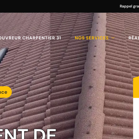
Rappel gra
OUVREUR CHARPENTIER 31
NOS SERVICES
RÉA
nce
NT DE