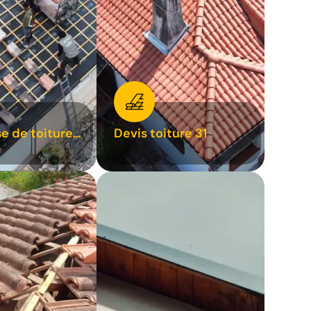
se de toiture
Devis toiture 31