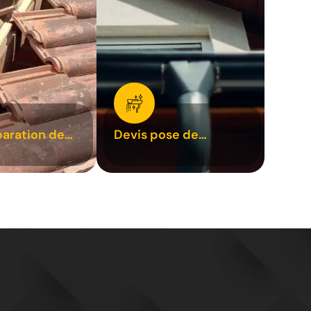
paration de
Devis pose de
1
gouttière 31