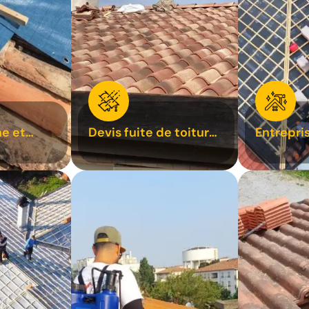
e et
Devis fuite de toiture
Entrepri
oiture 31
31
31