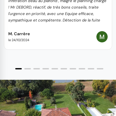
infiltration d'eau au plafond , malgré le planning chargé
! Mr DEBORD, réactif, de très bons conseils, traite
l'urgence en priorité, avec une Equipe efficace,
sympathique et compétente. Détection de la fuite
rapide et réparation hors d'eau le lendemain +
nettoyage toiture, gouttières et remplacement tuiles
M. Carrère
cassées Travail propre, soigné et professionnel. Je
le 24/10/2024
recommande sans hésiter.