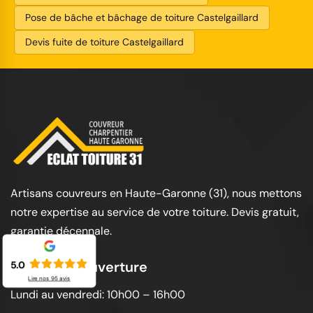
Pose de bâche et bâchage de toiture Castelgaillard
Devis fuite de toiture Castelgaillard
Artisans couvreurs en Haute-Garonne (31), nous mettons
notre expertise au service de votre toiture. Devis gratuit,
garantie décennale.
Horaires d'ouverture
5.0
Lire nos
95
avis
Lundi au vendredi: 10h00 – 16h00