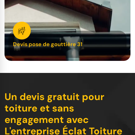
Devis pose de gouttière 31
Un devis gratuit pour
toiture et sans
engagement avec
L'entreprise Éclat Toiture