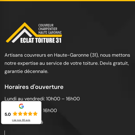
Artisans couvreurs en Haute-Garonne (31), nous mettons
notre expertise au service de votre toiture. Devis gratuit,
garantie décennale.
Horaires d'ouverture
Lundi au vendredi: 10h00 – 16h00
Samedi: 10h00 – 16h00
5.0
Lire nos
95
avis
Dimanche: Fermé