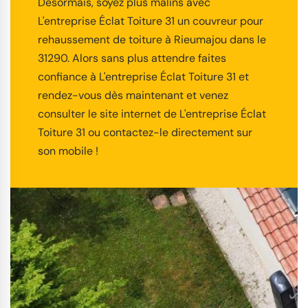
Désormais, soyez plus malins avec
L'entreprise Éclat Toiture 31 un couvreur pour
rehaussement de toiture à Rieumajou dans le
31290. Alors sans plus attendre faites
confiance à L'entreprise Éclat Toiture 31 et
rendez-vous dès maintenant et venez
consulter le site internet de L'entreprise Éclat
Toiture 31 ou contactez-le directement sur
son mobile !