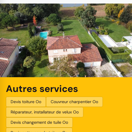
Autres services
Devis toiture Oo
Couvreur charpentier Oo
Réparateur, installateur de velux Oo
Devis changement de tuile Oo