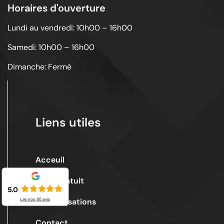
Horaires d'ouverture
Lundi au vendredi: 10h00 – 16h00
Samedi: 10h00 – 16h00
Dimanche: Fermé
Liens utiles
Acceuil
Devis gratuit
5.0
Lire nos
95
avis
Nos réalisations
Contact