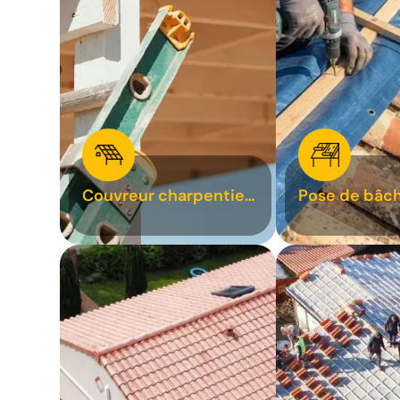
Couvreur charpentier
Pose de bâch
31
bâchage de t