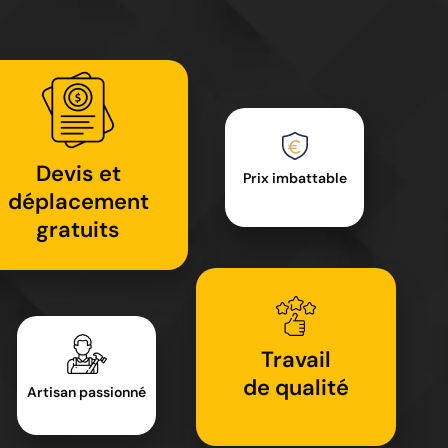
Devis et
Prix imbattable
déplacement
gratuits
Travail
de qualité
Artisan passionné