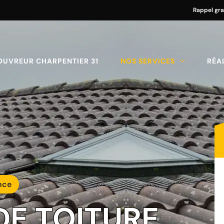
Rappel gra
OUVREUR CHARPENTIER 31
NOS SERVICES
RÉA
nce
 DE TOITURE