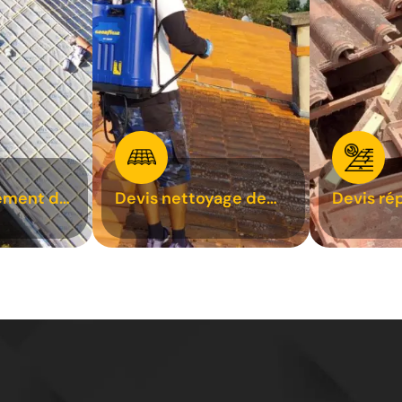
ement de
Devis nettoyage de
Devis ré
toiture 31
toiture 3