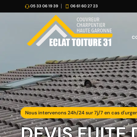
05 33 06 19 39
06 61 60 27 23
C
Nous intervenons 24h/24 sur 7j/7 en cas d'urge
DEVIS FUITE