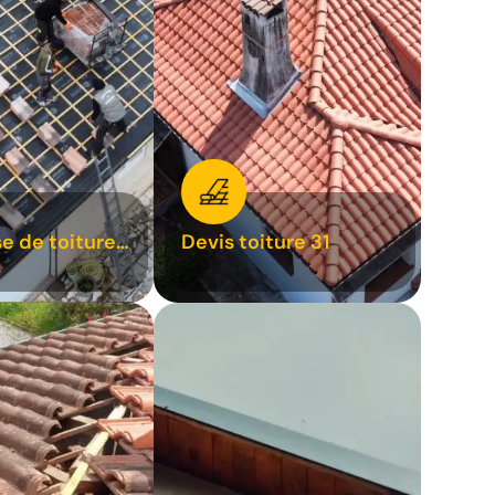
se de toiture
Devis toiture 31