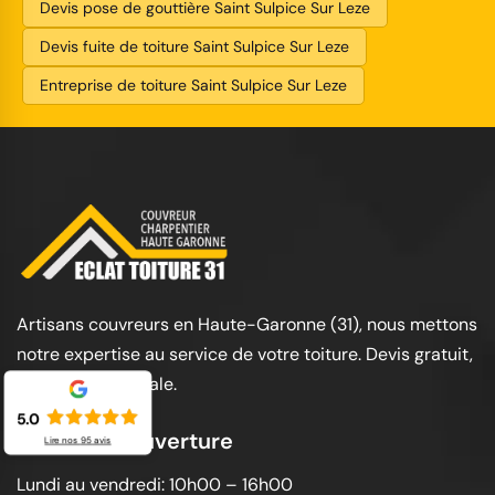
Devis pose de gouttière Saint Sulpice Sur Leze
Devis fuite de toiture Saint Sulpice Sur Leze
Entreprise de toiture Saint Sulpice Sur Leze
Artisans couvreurs en Haute-Garonne (31), nous mettons
notre expertise au service de votre toiture. Devis gratuit,
garantie décennale.
5.0
Horaires d'ouverture
Lire nos
95
avis
Lundi au vendredi: 10h00 – 16h00