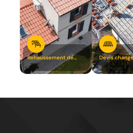
Rehaussement de
Devis chang
toiture 31
tuile 31