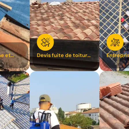
e et
Devis fuite de toiture
Entrepri
oiture 31
31
31