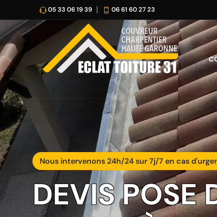
05 33 06 19 39
06 61 60 27 23
C
Nous intervenons 24h/24 sur 7j/7 en cas d'urge
DEVIS POSE 