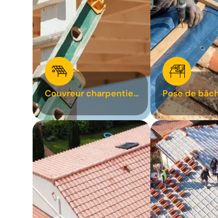
Couvreur charpentier
Pose de bâch
31
bâchage de t