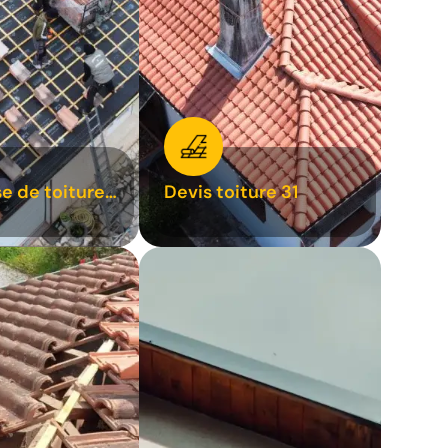
se de toiture
Devis toiture 31