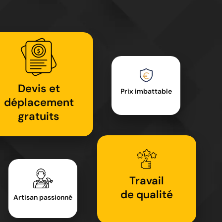
Devis et
Prix imbattable
déplacement
gratuits
Travail
de qualité
Artisan passionné