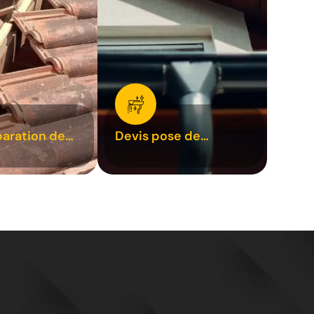
paration de
Devis pose de
1
gouttière 31