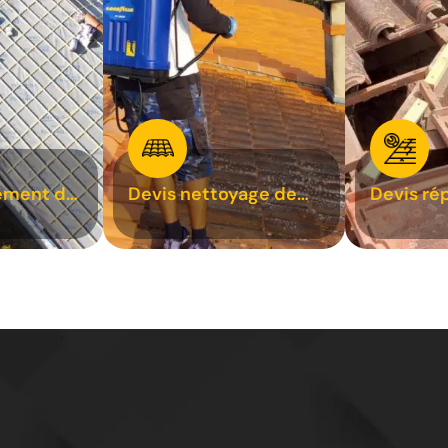
ement de
Devis nettoyage de
Devis ré
toiture 31
toiture 3