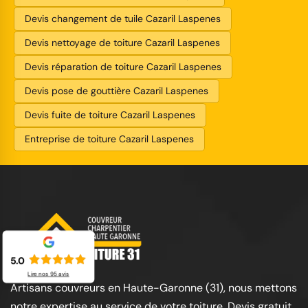
Devis changement de tuile Cazaril Laspenes
Devis nettoyage de toiture Cazaril Laspenes
Devis réparation de toiture Cazaril Laspenes
Devis pose de gouttière Cazaril Laspenes
Devis fuite de toiture Cazaril Laspenes
Entreprise de toiture Cazaril Laspenes
5.0
Lire nos
95
avis
Artisans couvreurs en Haute-Garonne (31), nous mettons
notre expertise au service de votre toiture. Devis gratuit,