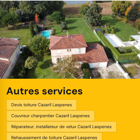
Autres services
Devis toiture Cazaril Laspenes
Couvreur charpentier Cazaril Laspenes
Réparateur, installateur de velux Cazaril Laspenes
Rehaussement de toiture Cazaril Laspenes