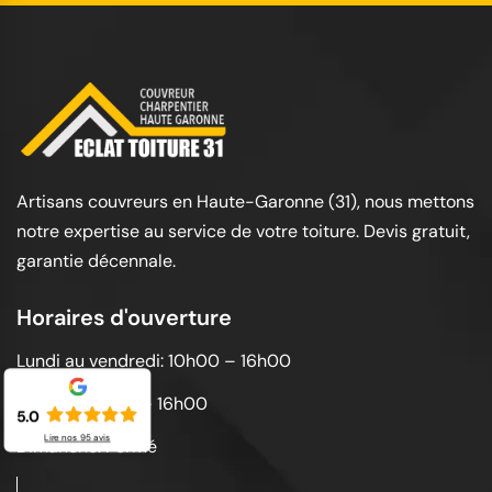
Artisans couvreurs en Haute-Garonne (31), nous mettons
notre expertise au service de votre toiture. Devis gratuit,
garantie décennale.
Horaires d'ouverture
Lundi au vendredi: 10h00 – 16h00
Samedi: 10h00 – 16h00
5.0
Lire nos
95
avis
Dimanche: Fermé