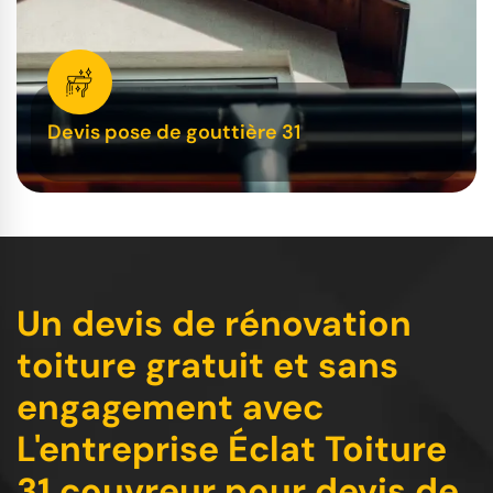
Devis pose de gouttière 31
Un devis de rénovation
toiture gratuit et sans
engagement avec
L'entreprise Éclat Toiture
31 couvreur pour devis de