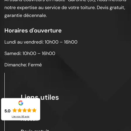
notre expertise au service de votre toiture. Devis gratuit,
garantie décennale.
Horaires d'ouverture
Lundi au vendredi: 10h00 – 16h00
Samedi: 10h00 – 16h00
Dimanche: Fermé
Liens utiles
5.0
Lire nos
95
avis
Acceuil