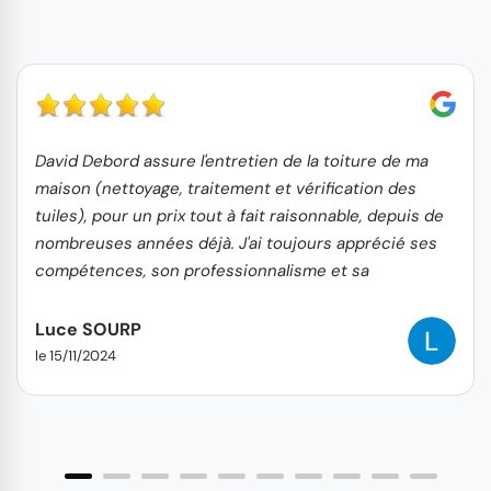
David Debord assure l'entretien de la toiture de ma
maison (nettoyage, traitement et vérification des
tuiles), pour un prix tout à fait raisonnable, depuis de
nombreuses années déjà. J'ai toujours apprécié ses
compétences, son professionnalisme et sa
gentillesse. Pour moi, pas question de changer
d'artisan, il a toute ma confiance et je le recommande
Luce SOURP
vivement.
le 15/11/2024