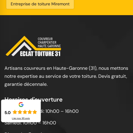
Entreprise de toiture Miremont
Artisans couvreurs en Haute-Garonne (31), nous mettons
notre expertise au service de votre toiture. Devis gratuit,
garantie décennale.
Horaires d'ouverture
Lundi au vendredi: 10h00 – 16h00
5.0
Lire nos
95
avis
Samedi: 10h00 – 16h00