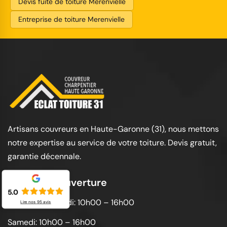
Devis fuite de toiture Merenvielle
Entreprise de toiture Merenvielle
Artisans couvreurs en Haute-Garonne (31), nous mettons
notre expertise au service de votre toiture. Devis gratuit,
garantie décennale.
Horaires d'ouverture
5.0
Lundi au vendredi: 10h00 – 16h00
Lire nos
95
avis
Samedi: 10h00 – 16h00