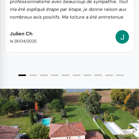
professionnalisme avec beaucoup de sympathie. Tout
m'a été expliqué étape par étape, je donne raison aux
nombreux avis positifs. Ma toiture a été entretenue
avec des réparations au préalable, avec un prix à la
hauteur de ma satisfaction. Merci !
Julien Ch
le 28/04/2025