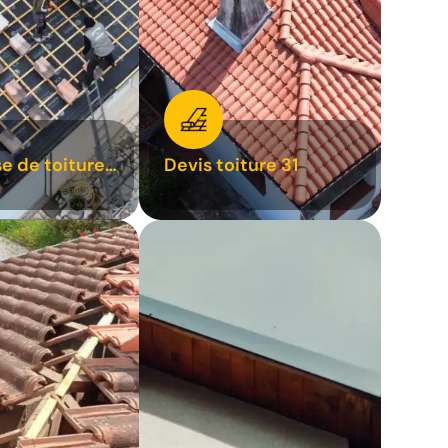
se de toiture
Devis toiture 31