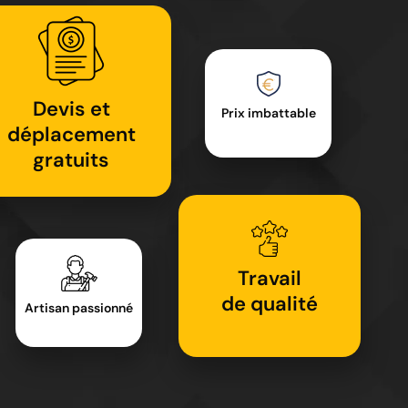
Devis et
Prix imbattable
déplacement
gratuits
Travail
de qualité
Artisan passionné