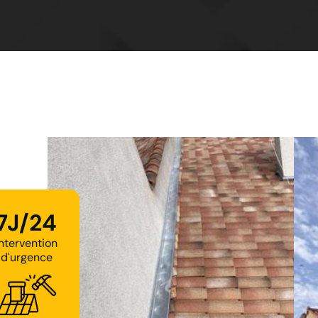
7J/24
Intervention
d'urgence