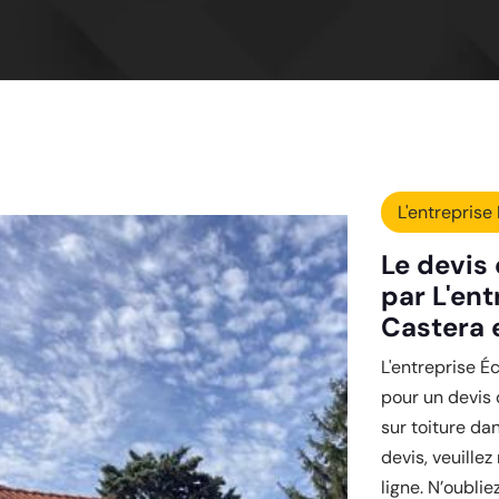
L'entreprise 
Le devis
par L'ent
Castera e
L'entreprise É
pour un devis 
sur toiture da
devis, veuillez
ligne. N’oublie