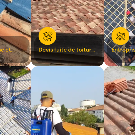
e et
Devis fuite de toiture
Entrepri
oiture 31
31
31