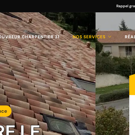
Rappel gra
OUVREUR CHARPENTIER 31
NOS SERVICES
RÉA
nce
RE LE