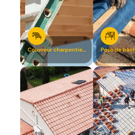
Couvreur charpentier
Pose de bâch
31
bâchage de t