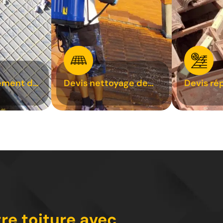
ement de
Devis nettoyage de
Devis ré
toiture 31
toiture 3
tre toiture avec