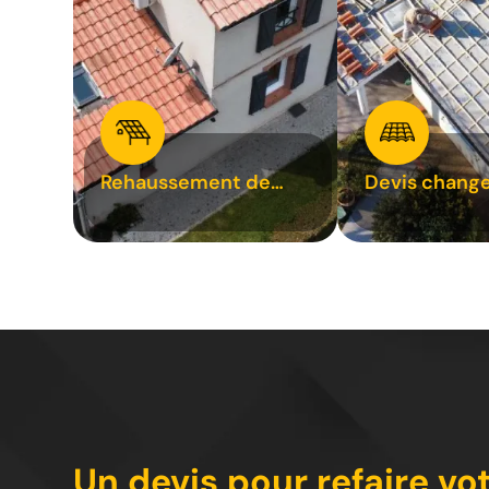
Rehaussement de
Devis chang
toiture 31
tuile 31
Un devis pour refaire vo