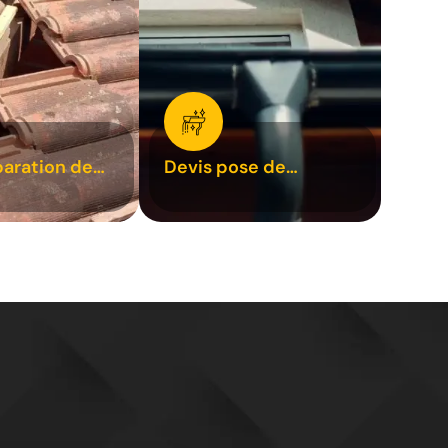
paration de
Devis pose de
1
gouttière 31