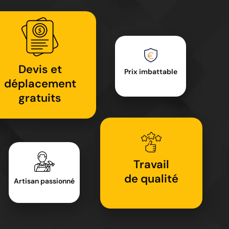
Devis et
Prix imbattable
déplacement
gratuits
Travail
de qualité
Artisan passionné