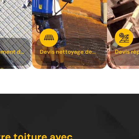
ement de
Devis nettoyage de
Devis ré
toiture 31
toiture 3
tre toiture avec