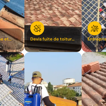
e et
Devis fuite de toiture
Entrepri
oiture 31
31
31