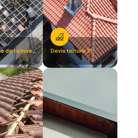
se de toiture
Devis toiture 31