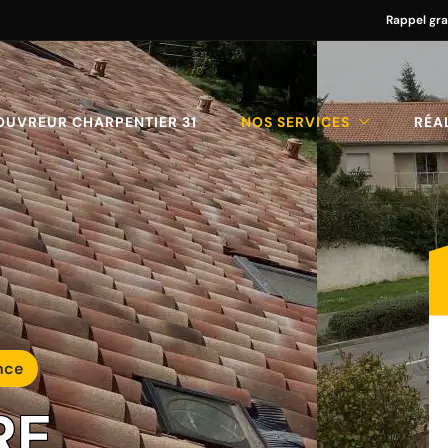
Rappel gra
OUVREUR CHARPENTIER 31
NOS SERVICES
RÉA
nce
RE