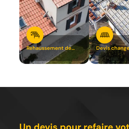
Rehaussement de
Devis chang
toiture 31
tuile 31
Un devis pour refaire vo