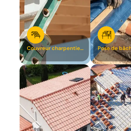
Couvreur charpentier
Pose de bâch
31
bâchage de t