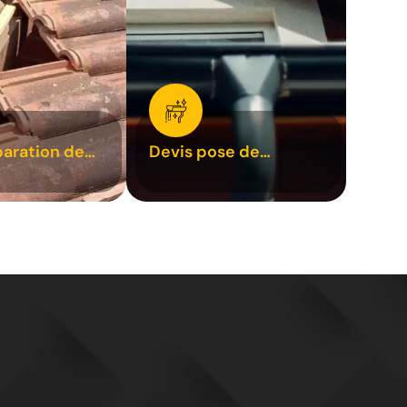
paration de
Devis pose de
1
gouttière 31