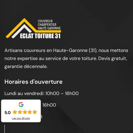
Artisans couvreurs en Haute-Garonne (31), nous mettons
notre expertise au service de votre toiture. Devis gratuit,
garantie décennale.
Horaires d'ouverture
Lundi au vendredi: 10h00 – 16h00
Samedi: 10h00 – 16h00
5.0
Dimanche: Fermé
Lire nos
95
avis