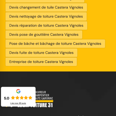
Devis changement de tuile Castera Vignoles
Devis nettoyage de toiture Castera Vignoles
Devis réparation de toiture Castera Vignoles
Devis pose de gouttière Castera Vignoles
Pose de bâche et bâchage de toiture Castera Vignoles
Devis fuite de toiture Castera Vignoles
Entreprise de toiture Castera Vignoles
5.0
Lire nos
95
avis