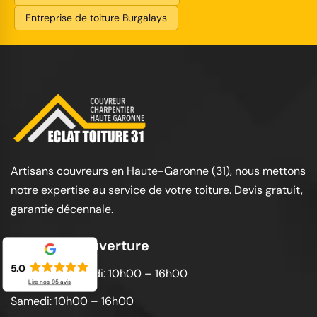
Entreprise de toiture Burgalays
Artisans couvreurs en Haute-Garonne (31), nous mettons
notre expertise au service de votre toiture. Devis gratuit,
garantie décennale.
Horaires d'ouverture
5.0
Lundi au vendredi: 10h00 – 16h00
Lire nos
95
avis
Samedi: 10h00 – 16h00