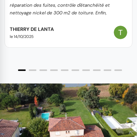
réparation des fuites, contrôle d'étanchéité et
nettoyage nickel de 300 m2 de toiture. Enfin,
concernant l'aspect financier, le rapport
coût/prestation est très correct. Je recommande
THIERRY DE LANTA
sans hésitation.
le 14/10/2025