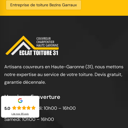
Entreprise de toiture Bezins Garraux
Artisans couvreurs en Haute-Garonne (31), nous mettons
notre expertise au service de votre toiture. Devis gratuit,
garantie décennale.
Horaires d'ouverture
Lundi au vendredi: 10h00 – 16h00
5.0
Lire nos
95
avis
Samedi: 10h00 – 16h00