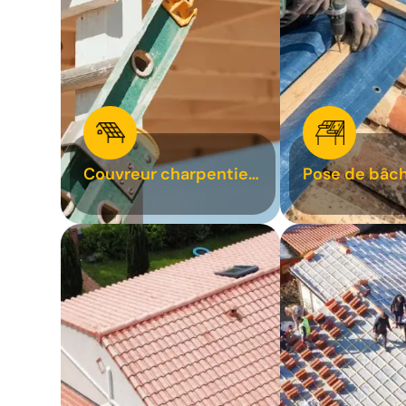
Couvreur charpentier
Pose de bâch
31
bâchage de t