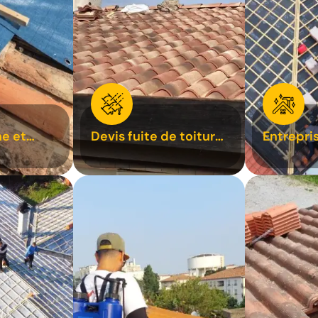
e et
Devis fuite de toiture
Entrepri
oiture 31
31
31