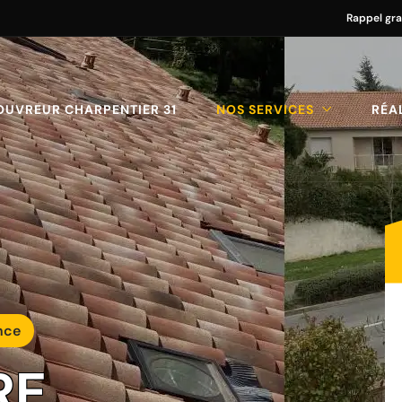
Rappel gra
OUVREUR CHARPENTIER 31
NOS SERVICES
RÉA
nce
RE