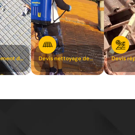
ement de
Devis nettoyage de
Devis ré
toiture 31
toiture 3