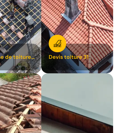
se de toiture
Devis toiture 31