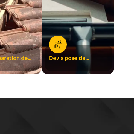
paration de
Devis pose de
1
gouttière 31