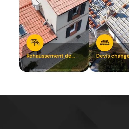
Rehaussement de
Devis chang
toiture 31
tuile 31