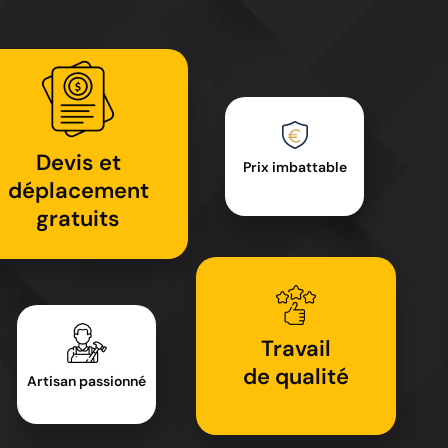
Devis et
Prix imbattable
déplacement
gratuits
Travail
de qualité
Artisan passionné