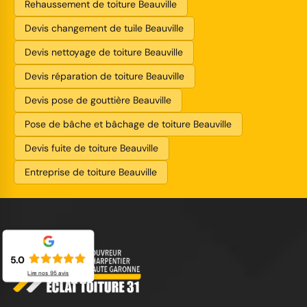
Rehaussement de toiture Beauville
Devis changement de tuile Beauville
Devis nettoyage de toiture Beauville
Devis réparation de toiture Beauville
Devis pose de gouttière Beauville
Pose de bâche et bâchage de toiture Beauville
Devis fuite de toiture Beauville
Entreprise de toiture Beauville
5.0
Lire nos
95
avis