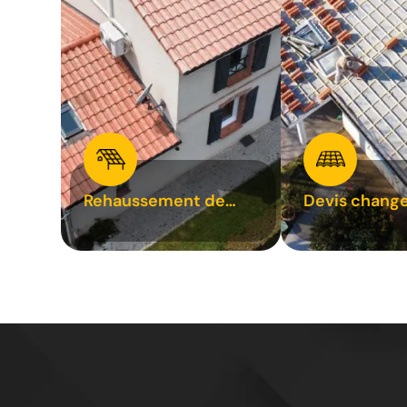
Rehaussement de
Devis chang
toiture 31
tuile 31