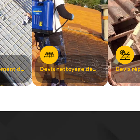
ement de
Devis nettoyage de
Devis ré
toiture 31
toiture 3