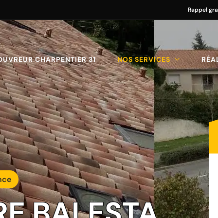
Rappel gra
OUVREUR CHARPENTIER 31
NOS SERVICES
RÉA
nce
RE BALESTA