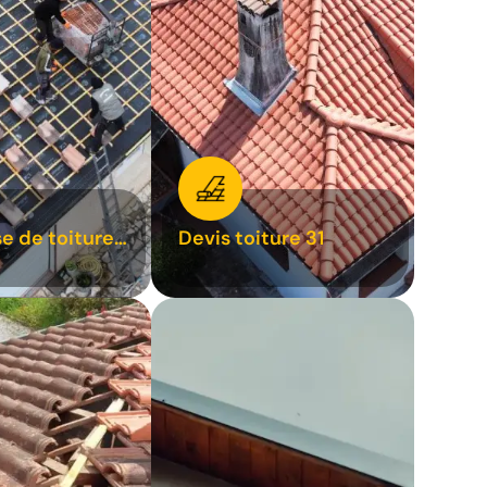
se de toiture
Devis toiture 31