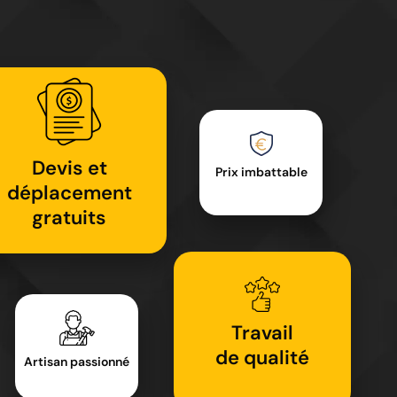
Devis et
Prix imbattable
déplacement
gratuits
Travail
de qualité
Artisan passionné