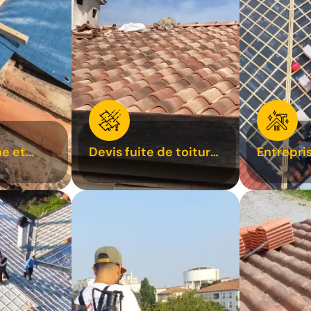
e et
Devis fuite de toiture
Entrepri
oiture 31
31
31