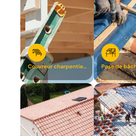
Couvreur charpentier
Pose de bâch
31
bâchage de t