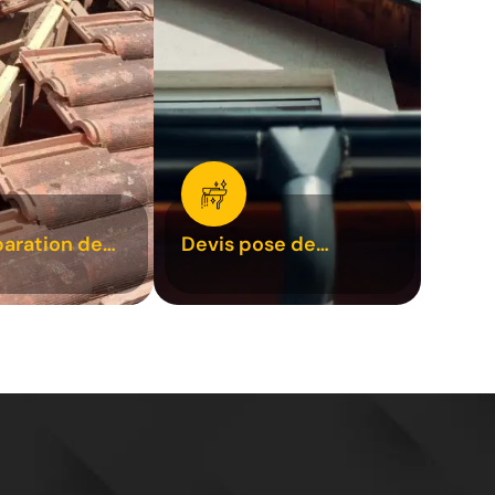
paration de
Devis pose de
1
gouttière 31