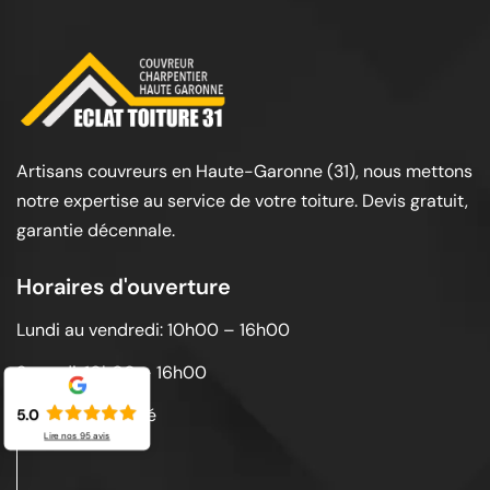
Artisans couvreurs en Haute-Garonne (31), nous mettons
notre expertise au service de votre toiture. Devis gratuit,
garantie décennale.
Horaires d'ouverture
Lundi au vendredi: 10h00 – 16h00
Samedi: 10h00 – 16h00
Dimanche: Fermé
5.0
Lire nos
95
avis