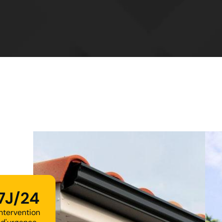
7J/24
Intervention
d'urgence