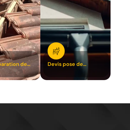
paration de
Devis pose de
1
gouttière 31