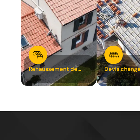
Rehaussement de
Devis chang
toiture 31
tuile 31