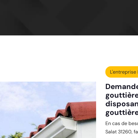
L'entreprise 
Demandez
gouttièr
disposan
gouttière
En cas de beso
Salat 31260, f