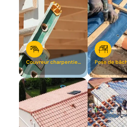
Couvreur charpentier
Pose de bâch
31
bâchage de t