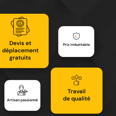
Devis et
Prix imbattable
déplacement
gratuits
Travail
de qualité
Artisan passionné