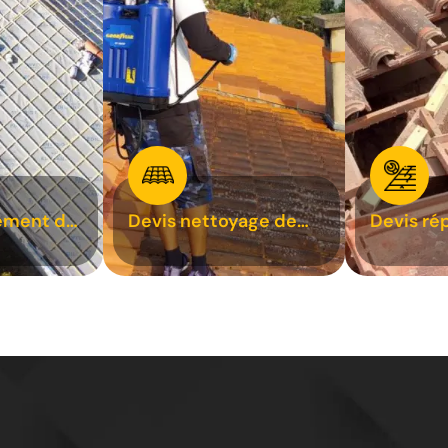
ement de
Devis nettoyage de
Devis ré
toiture 31
toiture 3