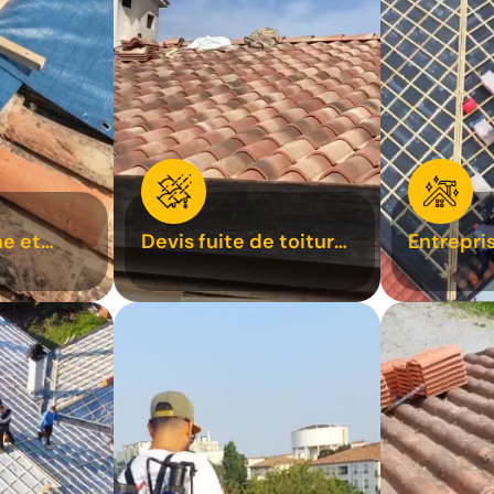
e et
Devis fuite de toiture
Entrepri
oiture 31
31
31