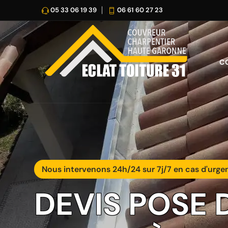
05 33 06 19 39
06 61 60 27 23
C
Nous intervenons 24h/24 sur 7j/7 en cas d'urge
DEVIS POSE 