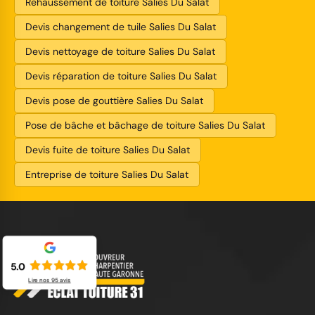
Rehaussement de toiture Salies Du Salat
Devis changement de tuile Salies Du Salat
Devis nettoyage de toiture Salies Du Salat
Devis réparation de toiture Salies Du Salat
Devis pose de gouttière Salies Du Salat
Pose de bâche et bâchage de toiture Salies Du Salat
Devis fuite de toiture Salies Du Salat
Entreprise de toiture Salies Du Salat
5.0
Lire nos
95
avis