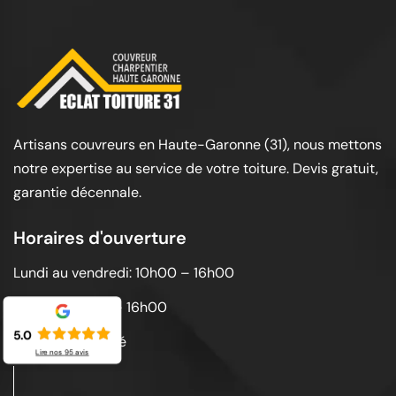
Artisans couvreurs en Haute-Garonne (31), nous mettons
notre expertise au service de votre toiture. Devis gratuit,
garantie décennale.
Horaires d'ouverture
Lundi au vendredi: 10h00 – 16h00
Samedi: 10h00 – 16h00
5.0
Dimanche: Fermé
Lire nos
95
avis