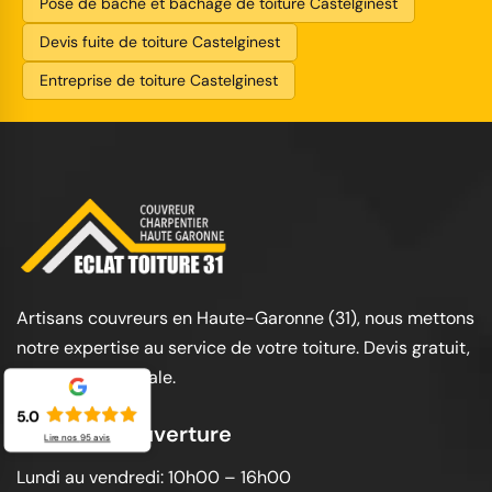
Pose de bâche et bâchage de toiture Castelginest
Devis fuite de toiture Castelginest
Entreprise de toiture Castelginest
Artisans couvreurs en Haute-Garonne (31), nous mettons
notre expertise au service de votre toiture. Devis gratuit,
garantie décennale.
5.0
Horaires d'ouverture
Lire nos
95
avis
Lundi au vendredi: 10h00 – 16h00