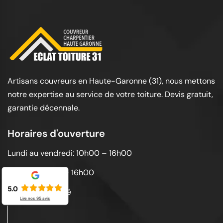
Artisans couvreurs en Haute-Garonne (31), nous mettons
notre expertise au service de votre toiture. Devis gratuit,
garantie décennale.
Horaires d'ouverture
Lundi au vendredi: 10h00 – 16h00
Samedi: 10h00 – 16h00
5.0
Dimanche: Fermé
Lire nos
95
avis