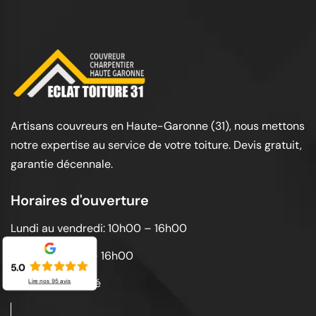
Artisans couvreurs en Haute-Garonne (31), nous mettons
notre expertise au service de votre toiture. Devis gratuit,
garantie décennale.
Horaires d'ouverture
Lundi au vendredi: 10h00 – 16h00
Samedi: 10h00 – 16h00
5.0
Dimanche: Fermé
Lire nos
95
avis