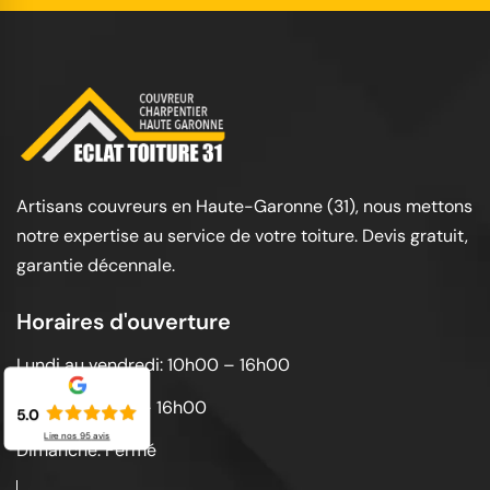
Artisans couvreurs en Haute-Garonne (31), nous mettons
notre expertise au service de votre toiture. Devis gratuit,
garantie décennale.
Horaires d'ouverture
Lundi au vendredi: 10h00 – 16h00
Samedi: 10h00 – 16h00
5.0
Lire nos
95
avis
Dimanche: Fermé