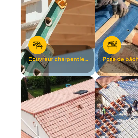
Couvreur charpentier
Pose de bâch
31
bâchage de t