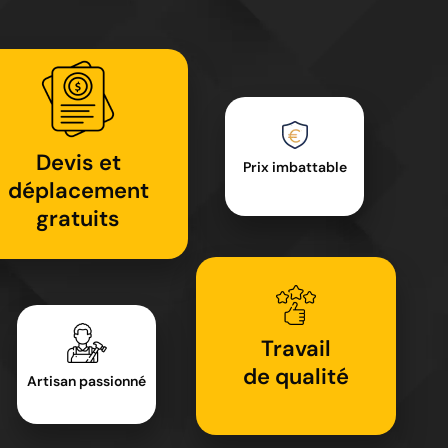
Devis et
Prix imbattable
déplacement
gratuits
Travail
de qualité
Artisan passionné