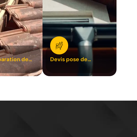
paration de
Devis pose de
1
gouttière 31