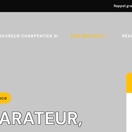
Rappel gra
OUVREUR CHARPENTIER 31
NOS SERVICES
RÉA
nce
PARATEUR,