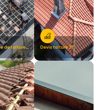
se de toiture
Devis toiture 31