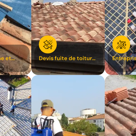
e et
Devis fuite de toiture
Entrepri
oiture 31
31
31