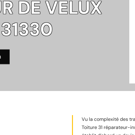
R DE VELUX
 31330
3
Vu la complexité des tra
Toiture 31 réparateur-in