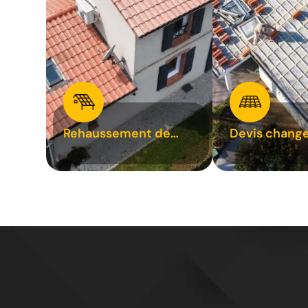
Rehaussement de
Devis chang
toiture 31
tuile 31