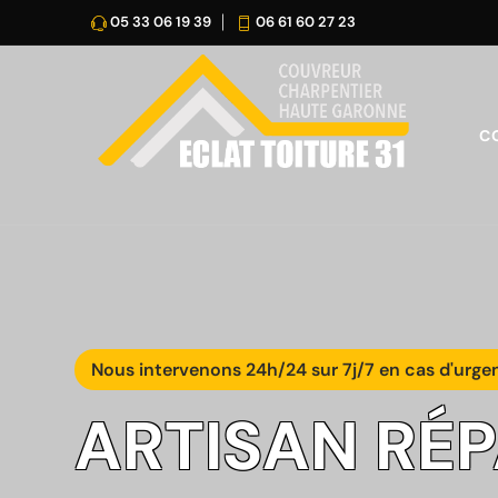
05 33 06 19 39
06 61 60 27 23
C
Nous intervenons 24h/24 sur 7j/7 en cas d'urge
ARTISAN RÉ