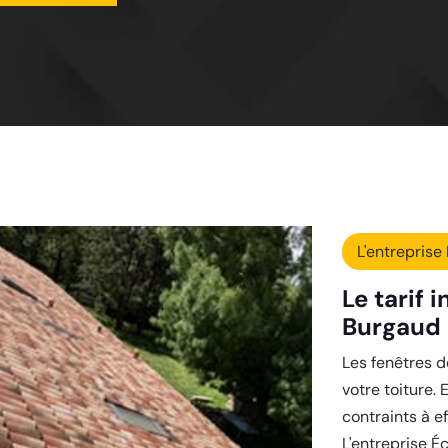
L'entreprise 
Le tarif 
Burgaud 
Les fenêtres 
votre toiture. 
contraints à e
L'entreprise Éc