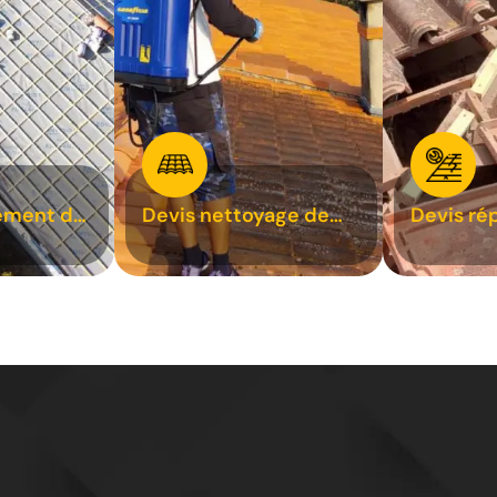
ement de
Devis nettoyage de
Devis ré
toiture 31
toiture 3